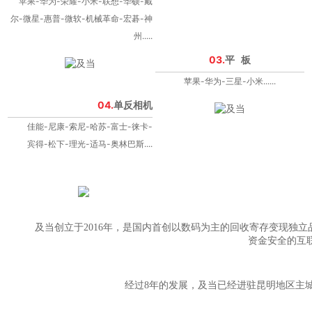
苹果-华为-荣耀-小米-联想-华硕-戴
尔-微星-惠普-微软-机械革命-宏碁-神
州.....
03.
平 板
苹果-华为-三星-小米......
04.
单反相机
佳能-尼康-索尼-哈苏-富士-徕卡-
宾得-松下-理光-适马-奥林巴斯....
及当创立于2016年，是国内首创以数码为主的回收寄存变现独立
资金安全的互
经过8年的发展，及当已经进驻昆明地区主