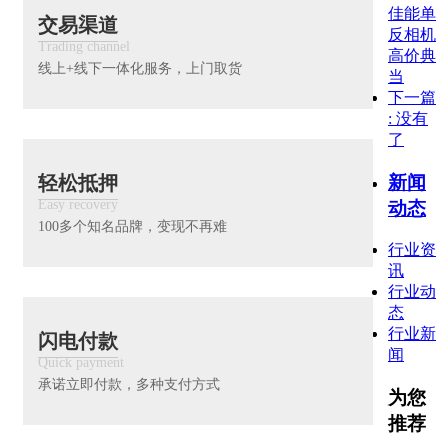
佳能单
交易渠道
反相机
Trading channel
高价典
线上+线下一体化服务，上门取货
当
下一篇
: 没有
了
新闻
轻松抵押
Easy recovery
动态
100多个知名品牌，变现不再难
行业资
讯
行业动
态
行业新
闪电付款
闻
Quick payment
承诺立即付款，多种支付方式
为您
推荐