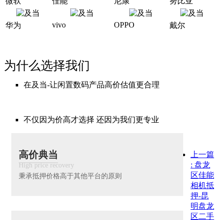
微软
佳能
尼康
努比亚
vivo
OPPO
华为
戴尔
为什么选择我们
在及当-让闲置数码产品高价估值更合理
不仅因为价高才选择 还因为我们更专业
高价典当
上一篇
: 盘龙
High price recovery
区佳能
秉承抵押价格高于其他平台的原则
相机抵
押-昆
明盘龙
区二手